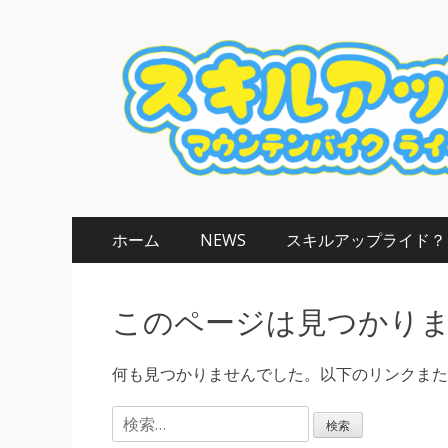
スキルアップライ
マウンテンバイク ライディングスクール
メ
コ
ホーム
NEWS
スキルアップライド？
ン
イ
テ
ン
ン
このページは見つかり
ツ
メ
へ
ニ
ス
何も見つかりませんでした。以下のリンクまた
キ
ュ
検
ッ
索
プ