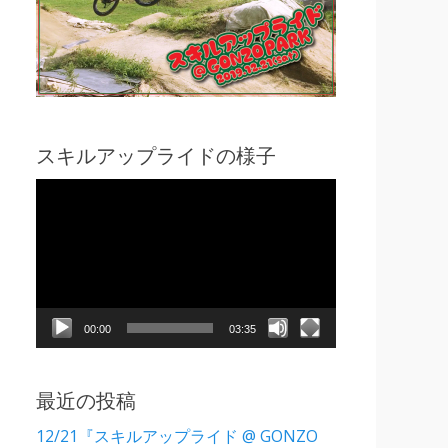
スキルアップライドの様子
動
画
プ
レ
ー
ヤ
00:00
03:35
ー
最近の投稿
12/21『スキルアップライド @ GONZO