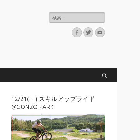
検
索
対
Facebook
Twitter
メ
象:
ー
ル
検
索
12/21(土) スキルアップライド
@GONZO PARK
開
始